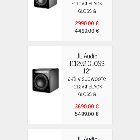
r
F110V2 BLACK
GLOSS G
2990.00 €
4499.00 €
JL Audio
f112v2-GLOSS
12"
aktiivisubwoofe
r
F112V2 BLACK
GLOSS G
3690.00 €
5499.00 €
JL Audio