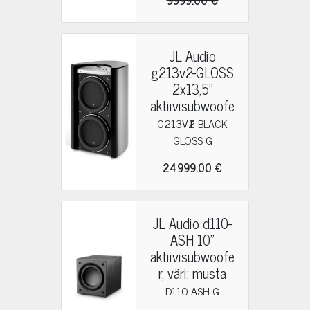
9999.00 €
JL Audio
g213v2-GLOSS
2x13,5"
aktiivisubwoofe
r
G213V2 BLACK
GLOSS G
24999.00 €
JL Audio d110-
ASH 10"
aktiivisubwoofe
r, väri: musta
D110 ASH G