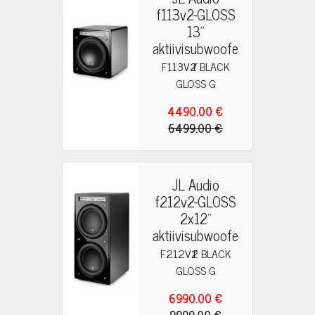
f113v2-GLOSS
13"
aktiivisubwoofe
r
F113V2 BLACK
GLOSS G
4490.00 €
6499.00 €
JL Audio
f212v2-GLOSS
2x12"
aktiivisubwoofe
r
F212V2 BLACK
GLOSS G
6990.00 €