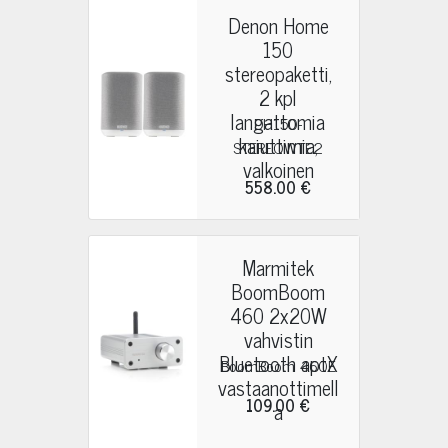
Denon Home
150
stereopaketti,
2 kpl
langattomia
DH150-
kaiuttimia,
STEREOWTE2
valkoinen
558.00 €
Marmitek
BoomBoom
460 2x20W
vahvistin
Bluetooth aptX
BoomBoom 460E
vastaanottimell
109.00 €
a