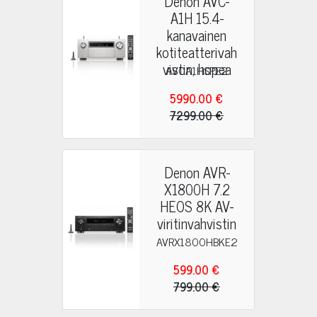
Denon AVC-
A1H 15.4-
kanavainen
kotiteatterivah
vistin, hopea
AVCA1HSPE2
5990.00 €
7299.00 €
Denon AVR-
X1800H 7.2
HEOS 8K AV-
viritinvahvistin
AVRX1800HBKE2
599.00 €
799.00 €