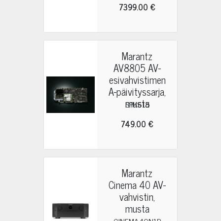
7399.00 €
Marantz
AV8805 AV-
esivahvistimen
A-päivityssarja,
musta
SPK615
749.00 €
Marantz
Cinema 40 AV-
vahvistin,
musta