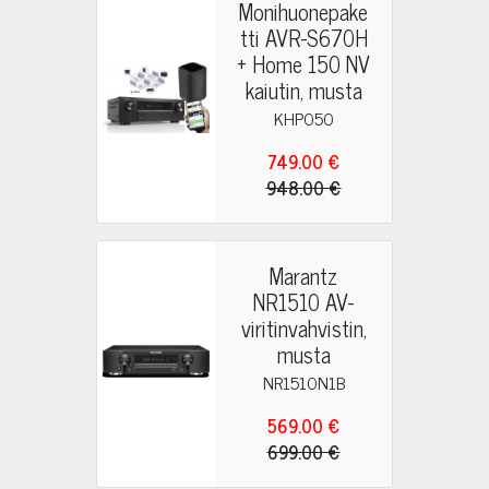
Monihuonepake
tti AVR-S670H
+ Home 150 NV
kaiutin, musta
KHP050
749.00 €
948.00 €
Marantz
NR1510 AV-
viritinvahvistin,
musta
NR1510N1B
569.00 €
699.00 €