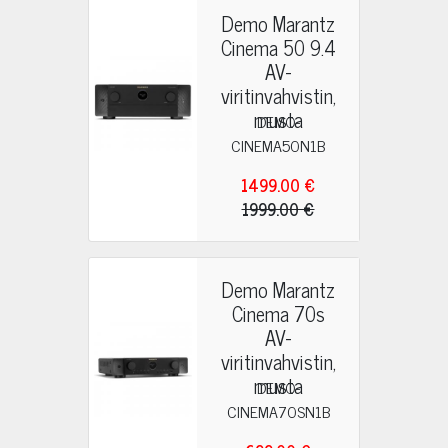
Demo Marantz
Cinema 50 9.4
AV-
viritinvahvistin,
musta
DEMO-
CINEMA50N1B
1499.00 €
1999.00 €
Demo Marantz
Cinema 70s
AV-
viritinvahvistin,
musta
DEMO-
CINEMA70SN1B