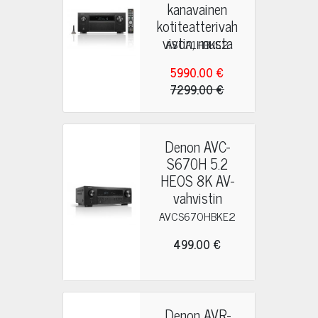
kanavainen
kotiteatterivah
vistin, musta
AVCA1HBKE2
5990.00 €
7299.00 €
Denon AVC-
S670H 5.2
HEOS 8K AV-
vahvistin
AVCS670HBKE2
499.00 €
Denon AVR-