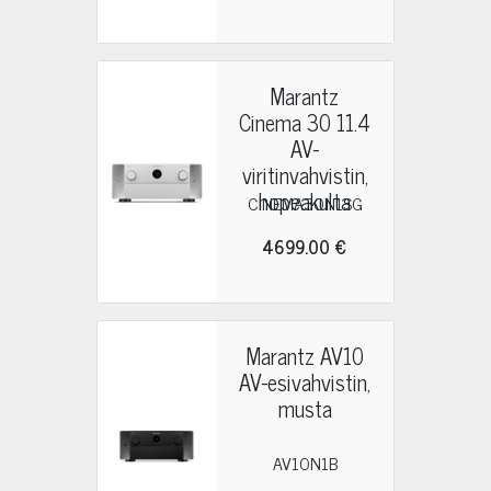
Marantz
Cinema 30 11.4
AV-
viritinvahvistin,
hopeakulta
CINEMA30N1SG
4699.00 €
Marantz AV10
AV-esivahvistin,
musta
AV10N1B