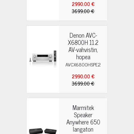
2990.00 €
3699.00 €
Denon AVC-
X6800H 11.2
AV-vahvistin,
hopea
AVCX6800HSPE2
2990.00 €
3699.00 €
Marmitek
Speaker
Anywhere 650
langaton