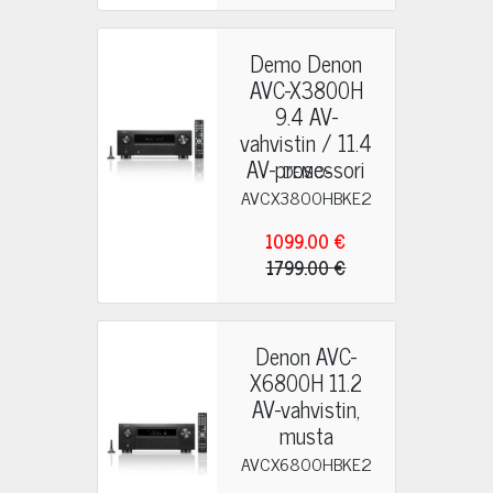
Demo Denon
AVC-X3800H
9.4 AV-
vahvistin / 11.4
AV-prosessori
DEMO-
AVCX3800HBKE2
1099.00 €
1799.00 €
Denon AVC-
X6800H 11.2
AV-vahvistin,
musta
AVCX6800HBKE2