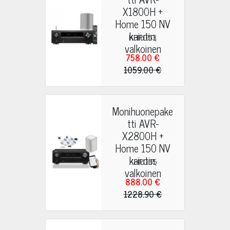
X1800H +
Home 150 NV
kaiutin,
KHP053
valkoinen
758.00 €
1059.00 €
Monihuonepake
tti AVR-
X2800H +
Home 150 NV
kaiutin,
KHP055
valkoinen
888.00 €
1228.90 €