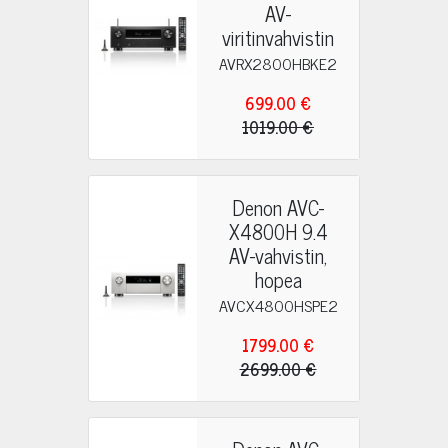
AV-
viritinvahvistin
AVRX2800HBKE2
699.00 €
1019.00 €
Denon AVC-
X4800H 9.4
AV-vahvistin,
hopea
AVCX4800HSPE2
1799.00 €
2699.00 €