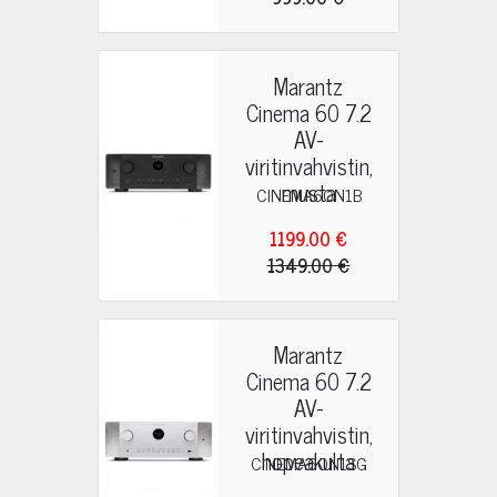
Marantz
Cinema 60 7.2
AV-
viritinvahvistin,
musta
CINEMA60N1B
1199.00 €
1349.00 €
Marantz
Cinema 60 7.2
AV-
viritinvahvistin,
hopeakulta
CINEMA60N1SG