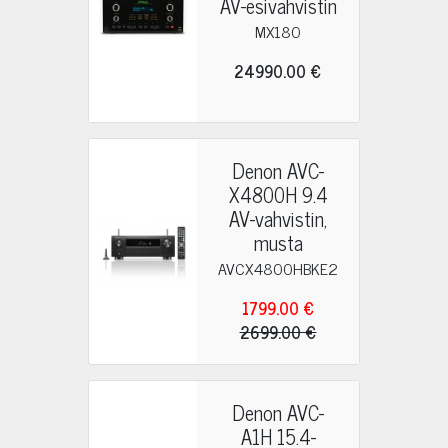
AV-esivahvistin
MX180
24990.00 €
Denon AVC-
X4800H 9.4
AV-vahvistin,
musta
AVCX4800HBKE2
1799.00 €
2699.00 €
Denon AVC-
A1H 15.4-