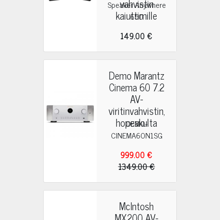
vahvistin
Speaker Anywhere
kaiuttimille
650
149.00 €
Demo Marantz
Cinema 60 7.2
AV-
viritinvahvistin,
hopeakulta
DEMO-
CINEMA60N1SG
999.00 €
1349.00 €
McIntosh
MX200 AV-