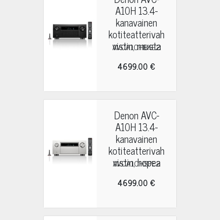
A10H 13.4-
kanavainen
kotiteatterivah
vistin, musta
AVCA10HBKE2
4699.00 €
Denon AVC-
A10H 13.4-
kanavainen
kotiteatterivah
vistin, hopea
AVCA10HSPE2
4699.00 €