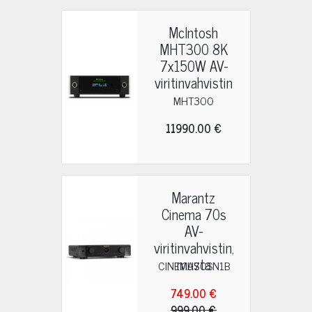
McIntosh
MHT300 8K
7x150W AV-
viritinvahvistin
MHT300
11990.00 €
Marantz
Cinema 70s
AV-
viritinvahvistin,
musta
CINEMA70SN1B
749.00 €
999.00 €