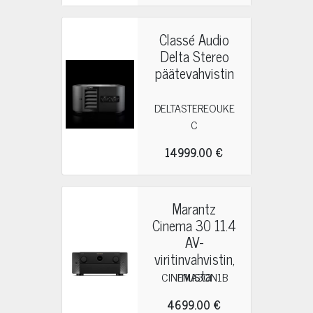
Classé Audio
Delta Stereo
päätevahvistin
DELTASTEREOUKE
C
14999.00 €
Marantz
Cinema 30 11.4
AV-
viritinvahvistin,
musta
CINEMA30N1B
4699.00 €