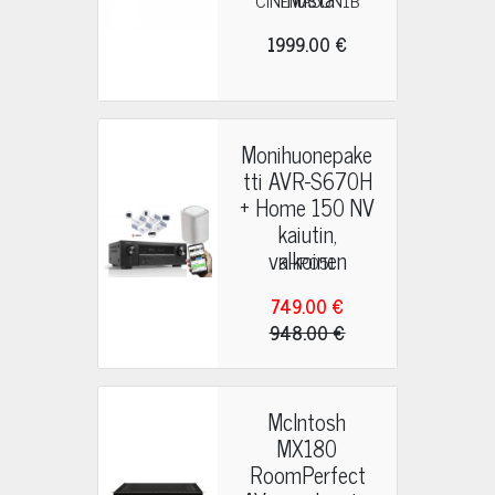
CINEMA50N1B
1999.00 €
Monihuonepake
tti AVR-S670H
+ Home 150 NV
kaiutin,
valkoinen
KHP051
749.00 €
948.00 €
McIntosh
MX180
RoomPerfect