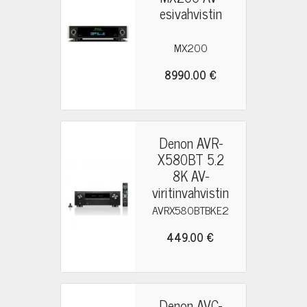
esivahvistin
MX200
8990.00 €
Denon AVR-
X580BT 5.2
8K AV-
viritinvahvistin
AVRX580BTBKE2
449.00 €
Denon AVC-