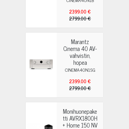
CINEMA40N1B
2399.00 €
2799.00 €
Marantz
Cinema 40 AV-
vahvistin,
hopea
CINEMA40N1SG
2399.00 €
2799.00 €
Monihuonepake
tti AVRX1800H
+ Home 150 NV