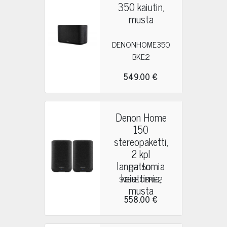
350 kaiutin,
musta
DENONHOME350
BKE2
549.00 €
Denon Home
150
stereopaketti,
2 kpl
langattomia
DH150-
kaiuttimia,
STEREOBKE2
musta
558.00 €