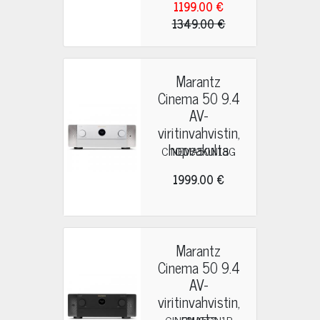
1199.00 €
1349.00 €
Marantz
Cinema 50 9.4
AV-
viritinvahvistin,
hopeakulta
CINEMA50N1SG
1999.00 €
Marantz
Cinema 50 9.4
AV-
viritinvahvistin,
musta