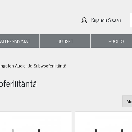
Kirjaudu Sisään
JÄLLEENMYYJÄT
UUTISET
HUOLTO
ngaton Audio- Ja Subwooferliitäntä
ferliitäntä