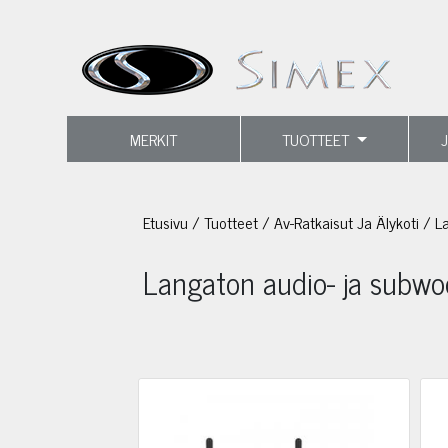
MERKIT
TUOTTEET
Etusivu
/
Tuotteet
/
Av-Ratkaisut Ja Älykoti
/
La
Langaton audio- ja subwoo