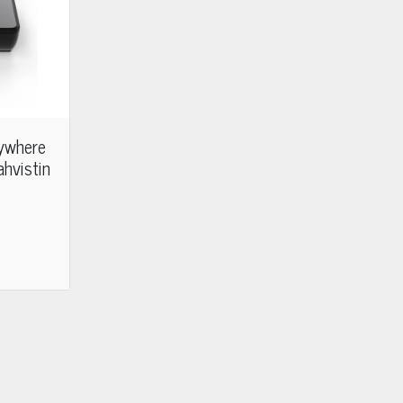
ywhere
ahvistin