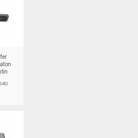
fer
aton
otin
 640