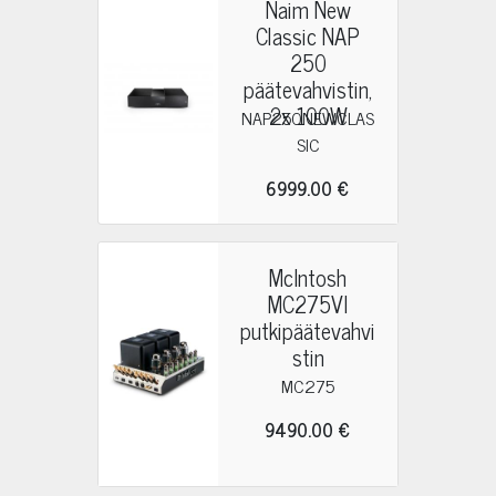
Naim New
Classic NAP
250
päätevahvistin,
2x 100W
NAP250NEWCLAS
SIC
6999.00 €
McIntosh
MC275VI
putkipäätevahvi
stin
MC275
9490.00 €