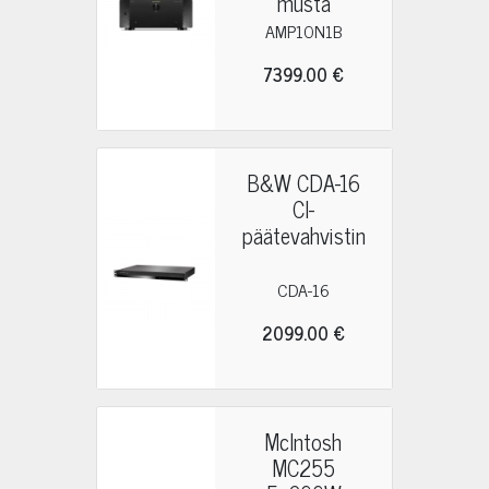
musta
AMP10N1B
7399.00 €
B&W CDA-16
CI-
päätevahvistin
CDA-16
2099.00 €
McIntosh
MC255