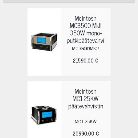
McIntosh
MC3500 MkII
350W mono-
putkipäätevahvi
stin
MC3500MK2
21590.00 €
McIntosh
MC1.25KW
päätevahvistin
MC1.25KW
20990.00 €