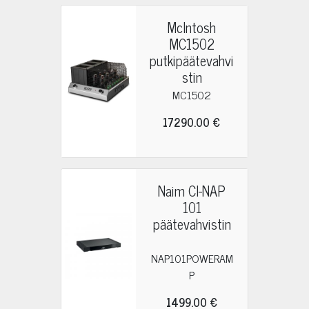
McIntosh
MC1502
putkipäätevahvi
stin
MC1502
17290.00 €
Naim CI-NAP
101
päätevahvistin
NAP101POWERAM
P
1499.00 €