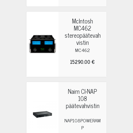
McIntosh
MC462
stereopäätevah
vistin
MC462
15290.00 €
Naim CI-NAP
108
päätevahvistin
NAP108POWERAM
P