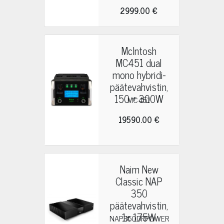
2999.00 €
McIntosh
MC451 dual
mono hybridi-
päätevahvistin,
150 + 300W
MC451
19590.00 €
Naim New
Classic NAP
350
päätevahvistin,
1x 175W
NAP350DRPOWER