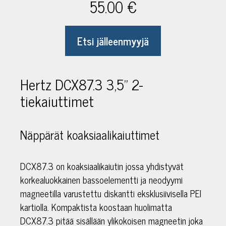
55.00 €
Etsi jälleenmyyjä
Hertz DCX87.3 3,5" 2-
tiekaiuttimet
Näppärät koaksiaalikaiuttimet
DCX87.3 on koaksiaalikaiutin jossa yhdistyvät
korkealuokkainen bassoelementti ja neodyymi
magneetilla varustettu diskantti eksklusiivisella PEI
kartiolla. Kompaktista koostaan huolimatta
DCX87.3 pitää sisällään ylikokoisen magneetin joka