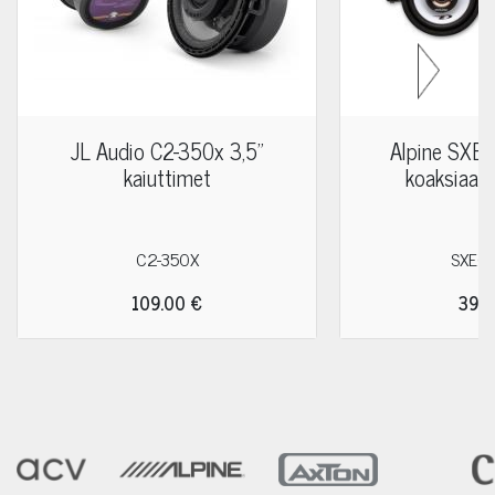
JL Audio C2-350x 3,5"
Alpine SXE-
kaiuttimet
koaksiaali
C2-350X
SXE0
109.00 €
39.9